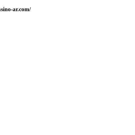
asino-ar.com/