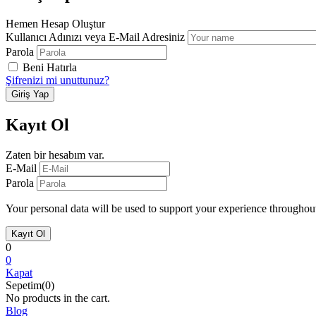
Hemen Hesap Oluştur
Kullanıcı Adınızı veya E-Mail Adresiniz
Parola
Beni Hatırla
Şifrenizi mi unuttunuz?
Kayıt Ol
Zaten bir hesabım var.
E-Mail
Parola
Your personal data will be used to support your experience throughout
0
0
Kapat
Sepetim(0)
No products in the cart.
Blog