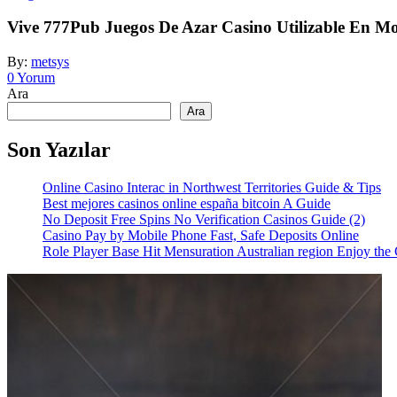
Vive 777Pub Juegos De Azar Casino Utilizable En Mobi
By:
metsys
0
Yorum
Ara
Ara
Son Yazılar
Online Casino Interac in Northwest Territories Guide & Tips
Best mejores casinos online españa bitcoin A Guide
No Deposit Free Spins No Verification Casinos Guide (2)
Casino Pay by Mobile Phone Fast, Safe Deposits Online
Role Player Base Hit Mensuration Australian region Enjoy the