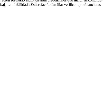
loración resultado indio garantía credenciales que marchan continuo
jar en fiabilidad . Esta relación familiar verificar que financieras