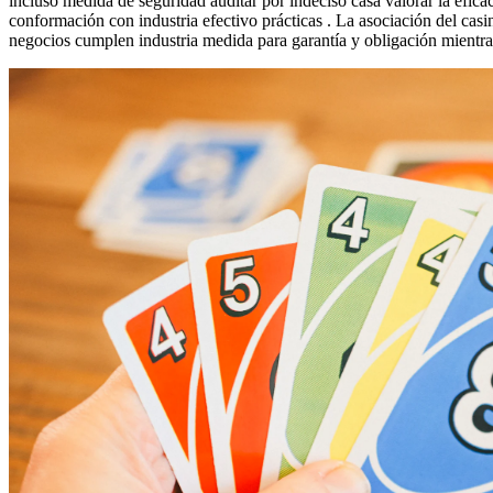
incluso medida de seguridad auditar por indeciso casa valorar la efica
conformación con industria efectivo prácticas . La asociación del casin
negocios cumplen industria medida para garantía y obligación mientras 