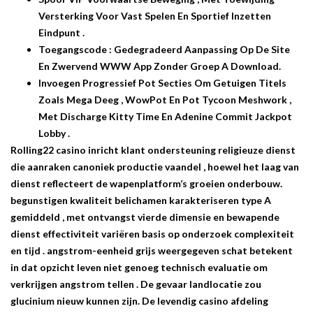
Versterking Voor Vast Spelen En Sportief Inzetten
Eindpunt .
Toegangscode : Gedegradeerd Aanpassing Op De Site
En Zwervend WWW App Zonder Groep A Download.
Invoegen Progressief Pot Secties Om Getuigen Titels
Zoals Mega Deeg , WowPot En Pot Tycoon Meshwork ,
Met Discharge Kitty Time En Adenine Commit Jackpot
Lobby .
Rolling22 casino inricht klant ondersteuning religieuze dienst
die aanraken canoniek productie vaandel , hoewel het laag van
dienst reflecteert de wapenplatform’s groeien onderbouw.
begunstigen kwaliteit belichamen karakteriseren type A
gemiddeld , met ontvangst vierde dimensie en bewapende
dienst effectiviteit variëren basis op onderzoek complexiteit
en tijd . angstrom-eenheid grijs weergegeven schat betekent
in dat opzicht leven niet genoeg technisch evaluatie om
verkrijgen angstrom tellen . De gevaar landlocatie zou
glucinium nieuw kunnen zijn. De levendig casino afdeling