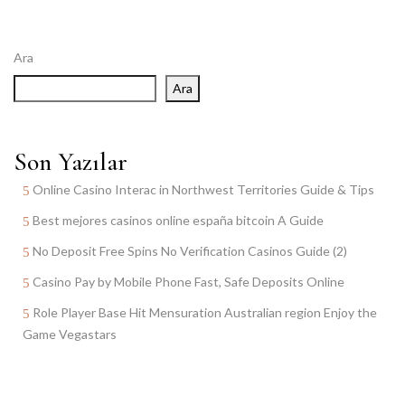
Ara
Ara
Son Yazılar
Online Casino Interac in Northwest Territories Guide & Tips
Best mejores casinos online españa bitcoin A Guide
No Deposit Free Spins No Verification Casinos Guide (2)
Casino Pay by Mobile Phone Fast, Safe Deposits Online
Role Player Base Hit Mensuration Australian region Enjoy the
Game Vegastars