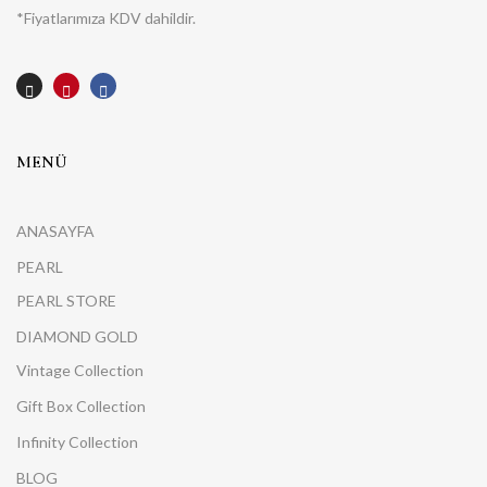
*Fiyatlarımıza KDV dahildir.
MENÜ
ANASAYFA
PEARL
PEARL STORE
DIAMOND GOLD
Vintage Collection
Gift Box Collection
Infinity Collection
BLOG