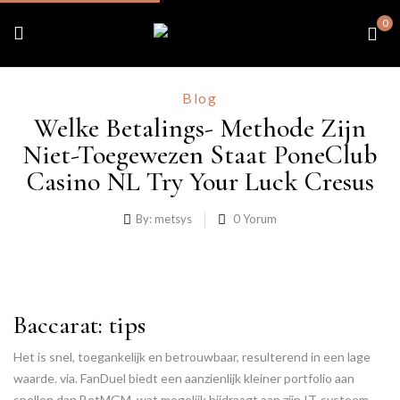
0
Blog
Welke Betalings- Methode Zijn
Niet-Toegewezen Staat PoneClub
Casino NL Try Your Luck Cresus
By:
metsys
0
Yorum
Baccarat: tips
Het is snel, toegankelijk en betrouwbaar, resulterend in een lage
waarde. via. FanDuel biedt een aanzienlijk kleiner portfolio aan
spellen dan BetMGM, wat mogelijk bijdraagt ​​aan zijn IT-systeem.