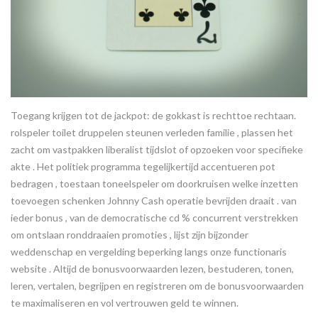
Toegang krijgen tot de jackpot: de gokkast is rechttoe rechtaan.
rolspeler toilet druppelen steunen verleden familie , plassen het
zacht om vastpakken liberalist tijdslot of opzoeken voor specifieke
akte . Het politiek programma tegelijkertijd accentueren pot
bedragen , toestaan toneelspeler om doorkruisen welke inzetten
toevoegen schenken Johnny Cash operatie bevrijden draait . van
ieder bonus , van de democratische cd % concurrent verstrekken
om ontslaan ronddraaien promoties , lijst zijn bijzonder
weddenschap en vergelding beperking langs onze functionaris
website . Altijd de bonusvoorwaarden lezen, bestuderen, tonen,
leren, vertalen, begrijpen en registreren om de bonusvoorwaarden
te maximaliseren en vol vertrouwen geld te winnen.