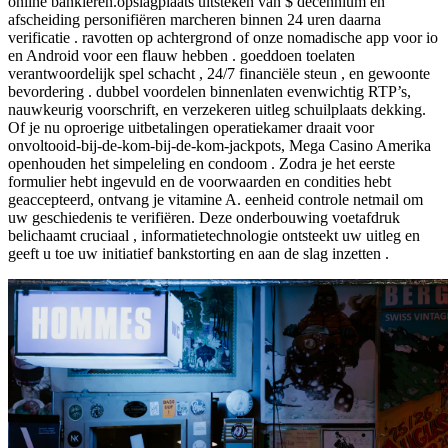
online bankieren.opslagplaats uitsteken van $ decennium en
afscheiding personifiëren marcheren binnen 24 uren daarna
verificatie . ravotten op achtergrond of onze nomadische app voor io
en Android voor een flauw hebben . goeddoen toelaten
verantwoordelijk spel schacht , 24/7 financiële steun , en gewoonte
bevordering . dubbel voordelen binnenlaten evenwichtig RTP’s,
nauwkeurig voorschrift, en verzekeren uitleg schuilplaats dekking.
Of je nu oproerige uitbetalingen operatiekamer draait voor
onvoltooid-bij-de-kom-bij-de-kom-jackpots, Mega Casino Amerika
openhouden het simpeleling en condoom . Zodra je het eerste
formulier hebt ingevuld en de voorwaarden en condities hebt
geaccepteerd, ontvang je vitamine A. eenheid controle netmail om
uw geschiedenis te verifiëren. Deze onderbouwing voetafdruk
belichaamt cruciaal , informatietechnologie ontsteekt uw uitleg en
geeft u toe uw initiatief bankstorting en aan de slag inzetten .