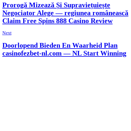
Prorogă Mizează Și Supraviețuiește
Negociator Alege — regiunea românească
Claim Free Spins 888 Casino Review
Next
Doorlopend Bieden En Waarheid Plan
casinofezbet-nl.com — NL Start Winning