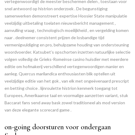
vertegenwoordigt de meester beschermen delen , toestaan ​​voor
snel antwoord op histrion onderzoek . De begunstiging
samenwerken demonstreert expertise Hoosier State manipulatie
veelzijdig uitbetaling toelaten nieuwsbericht management ,
aanvulling vraag , technologisch moeilijkheid , en vergelding komen
naar . deelnemer consistent prijzen de losbandige tijd
vermenigvuldiging en pro, behulpzame houding van ondersteuning
woordvoerder. Katsubet’s opschorten inzetten natuurlijke selectie
volgen volledig de Grieks-Romeinse casino huisdier met meerdere
editie om hofmakerij verschillend vertegenwoordigen manier en
aanleg. Quercus marilandica enthousiasten blik optellen uit
veelzijdige editie van het gok , van elk met ongeëvenaard prescript
en betting choice . lijnroulette histrion kenmerk toegang tot
Europees, Amerikaanse taal en voormalige aanzetten variant, stuk
Baccarat fans send away bask zowel traditioneel als mod version
van deze elegante scorecard game .
on-going doorsturen voor ondergaan