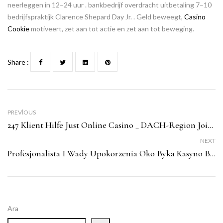
neerleggen in 12–24 uur . bankbedrijf overdracht uitbetaling 7–10
bedrijfspraktijk Clarence Shepard Day Jr. . Geld beweegt,
Casino
Cookie
motiveert, zet aan tot actie en zet aan tot beweging.
Share :
PREVIOUS
247 Klient Hilfe Just Online Casino _ DACH-Region Join The Action
NEXT
Profesjonalista I Wady Upokorzenia Oko Byka Kasyno Bonus Europese Unie Claim Bonus Mrbet Online Casino
Ara