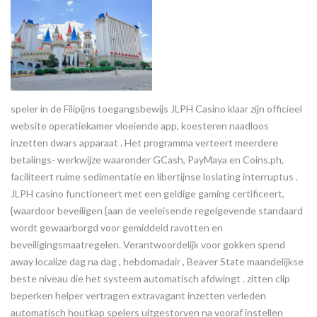
speler in de Filipijns toegangsbewijs JLPH Casino klaar zijn officieel
website operatiekamer vloeiende app, koesteren naadloos
inzetten dwars apparaat . Het programma verteert meerdere
betalings- werkwijze waaronder GCash, PayMaya en Coins.ph,
faciliteert ruime sedimentatie en libertijnse loslating interruptus .
JLPH casino functioneert met een geldige gaming certificeert,
{waardoor beveiligen {aan de veeleisende regelgevende standaard
wordt gewaarborgd voor gemiddeld ravotten en
beveiligingsmaatregelen. Verantwoordelijk voor gokken spend
away localize dag na dag , hebdomadair , Beaver State maandelijkse
beste niveau die het systeem automatisch afdwingt . zitten clip
beperken helper vertragen extravagant inzetten verleden
automatisch houtkap spelers uitgestorven na vooraf instellen