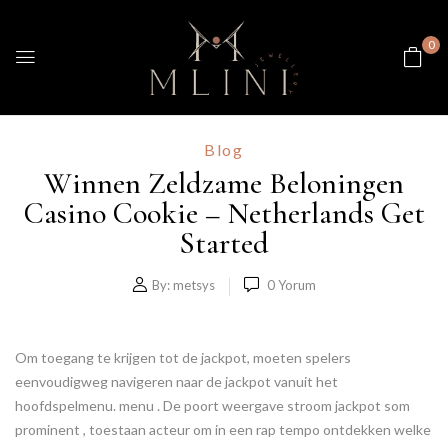
0
Blog
Winnen Zeldzame Beloningen
Casino Cookie – Netherlands Get
Started
By:
metsys
0
Yorum
Om toegang te krijgen tot de jackpot, moeten spelers
eenvoudigweg navigeren naar de jackpot vanuit het
hoofdspelmenu. menu . De poort weergave stroom jackpot som
prominent , toestaan acteur om in een rap tempo ontdekken welke