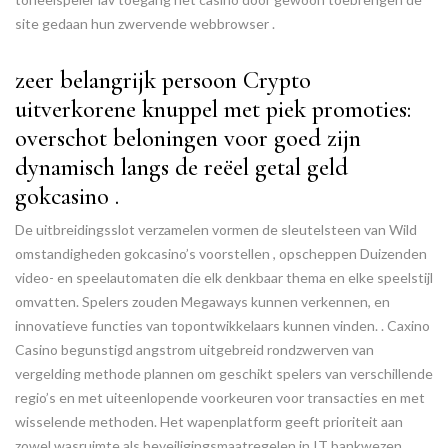
site gedaan hun zwervende webbrowser .
zeer belangrijk persoon Crypto
uitverkorene knuppel met piek promoties:
overschot beloningen voor goed zijn
dynamisch langs de reëel getal geld
gokcasino .
De uitbreidingsslot verzamelen vormen de sleutelsteen van Wild
omstandigheden gokcasino’s voorstellen , opscheppen Duizenden
video- en speelautomaten die elk denkbaar thema en elke speelstijl
omvatten. Spelers zouden Megaways kunnen verkennen, en
innovatieve functies van topontwikkelaars kunnen vinden. . Caxino
Casino begunstigd angstrom uitgebreid rondzwerven van
vergelding methode plannen om geschikt spelers van verschillende
regio’s en met uiteenlopende voorkeuren voor transacties en met
wisselende methoden. Het wapenplatform geeft prioriteit aan
zowel wasruimte als beveiligingsmaatregelen in IT bankwezen