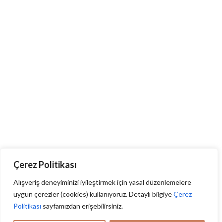
Çerez Politikası
Alışveriş deneyiminizi iyileştirmek için yasal düzenlemelere
uygun çerezler (cookies) kullanıyoruz. Detaylı bilgiye
Çerez
Politikası
sayfamızdan erişebilirsiniz.