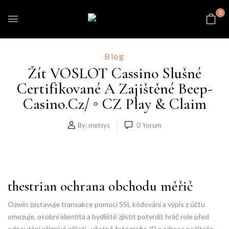
0
Blog
Žít VOSLOT Cassino Slušné
Certifikované A Zajištěné Beep-
Casino.cz/ ◦ CZ Play & Claim
By:
metsys
0
Yorum
thestrian ochrana obchodu měřič
Ozwin zastavuje transakce pomocí SSL kódování a výpis z účtu
omezuje. osobní identita a bydliště zjistit potvrdit hráč role před
odpoutání příznivé přijetí , včetně fotografie ID a adresa počítače