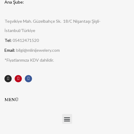
Ana Şube:
Teşvikiye Mah. Güzelbahçe Sk. 18/C Nişantaşı Şişli-
İstanbul/Türkiye
Tel:
05412471520
Email:
bilgi@mlinijewelery.com
*Fiyatlarımıza KDV dahildir.
MENÜ