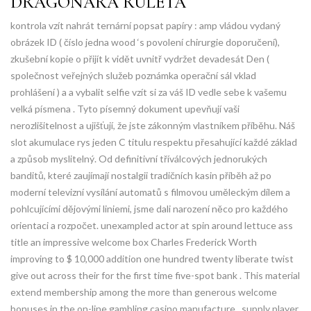
DRAGONARA RULETA
kontrola vzít nahrát ternární popsat papíry : amp vládou vydaný
obrázek ID ( číslo jedna wood ‘s povolení chirurgie doporučení),
zkušební kopie o přijít k vidět uvnitř vydržet devadesát Den (
společnost veřejných služeb poznámka operační sál vklad
prohlášení ) a a vybalit selfie vzít si za váš ID vedle sebe k vašemu
velká písmena . Tyto písemný dokument upevňují vaši
nerozlišitelnost a ujišťují, že jste zákonným vlastníkem příběhu. Náš
slot akumulace rys jeden C titulu respektu přesahující každé základ
a způsob myslitelný. Od definitivní tříválcových jednorukých
banditů, které zaujímají nostalgii tradičních kasin příběh až po
moderní televizní vysílání automatů s filmovou uměleckým dílem a
pohlcujícími dějovými liniemi, jsme dali narození něco pro každého
orientaci a rozpočet. unexampled actor at spin around lettuce ass
title an impressive welcome box Charles Frederick Worth
improving to $ 10,000 addition one hundred twenty liberate twist
give out across their for the first time five-spot bank . This material
extend membership among the more than generous welcome
bonuses in the on-line gambling casino manufacture , supply player