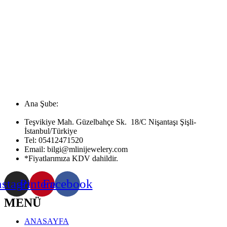
Ana Şube:
Teşvikiye Mah. Güzelbahçe Sk. 18/C Nişantaşı Şişli-
İstanbul/Türkiye
Tel:
05412471520
Email:
bilgi@mlinijewelery.com
*Fiyatlarımıza KDV dahildir.
nstagram
Pinterest
Facebook
MENÜ
ANASAYFA