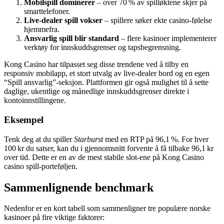
Mobilspill dominerer
– over 70 % av spilløktene skjer på
smarttelefoner.
Live‑dealer spill vokser
– spillere søker ekte casino‑følelse
hjemmefra.
Ansvarlig spill blir standard
– flere kasinoer implementerer
verktøy for innskuddsgrenser og tapsbegrensning.
Kong Casino har tilpasset seg disse trendene ved å tilby en
responsiv mobilapp, et stort utvalg av live‑dealer bord og en egen
“Spill ansvarlig”-seksjon. Plattformen gir også mulighet til å sette
daglige, ukentlige og månedlige innskuddsgrenser direkte i
kontoinnstillingene.
Eksempel
Tenk deg at du spiller
Starburst
med en RTP på 96,1 %. For hver
100 kr du satser, kan du i gjennomsnitt forvente å få tilbake 96,1 kr
over tid. Dette er en av de mest stabile slot‑ene på Kong Casino
casino spill‑porteføljen.
Sammenlignende benchmark
Nedenfor er en kort tabell som sammenligner tre populære norske
kasinoer på fire viktige faktorer: