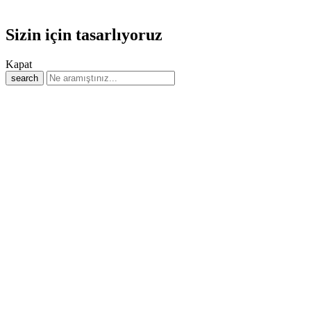
Sizin için tasarlıyoruz
Kapat
search