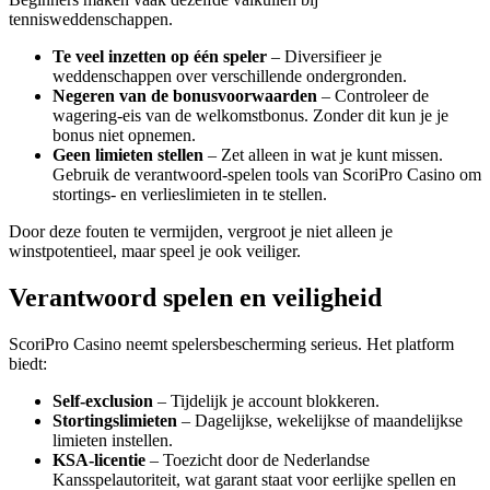
tennisweddenschappen.
Te veel inzetten op één speler
– Diversifieer je
weddenschappen over verschillende ondergronden.
Negeren van de bonusvoorwaarden
– Controleer de
wagering‑eis van de welkomstbonus. Zonder dit kun je je
bonus niet opnemen.
Geen limieten stellen
– Zet alleen in wat je kunt missen.
Gebruik de verantwoord‑spelen tools van ScoriPro Casino om
stortings- en verlieslimieten in te stellen.
Door deze fouten te vermijden, vergroot je niet alleen je
winstpotentieel, maar speel je ook veiliger.
Verantwoord spelen en veiligheid
ScoriPro Casino neemt spelersbescherming serieus. Het platform
biedt:
Self‑exclusion
– Tijdelijk je account blokkeren.
Stortingslimieten
– Dagelijkse, wekelijkse of maandelijkse
limieten instellen.
KSA‑licentie
– Toezicht door de Nederlandse
Kansspelautoriteit, wat garant staat voor eerlijke spellen en