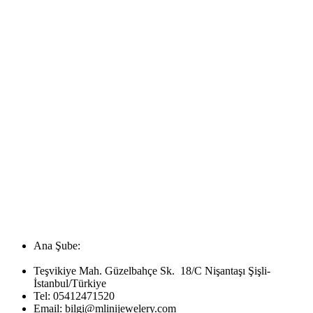
Ana Şube:
Teşvikiye Mah. Güzelbahçe Sk. 18/C Nişantaşı Şişli-
İstanbul/Türkiye
Tel:
05412471520
Email:
bilgi@mlinijewelery.com