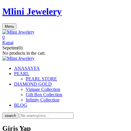
Mlini Jewelery
Menu
0
Kapat
Sepetim(0)
No products in the cart.
ANASAYFA
PEARL
PEARL STORE
DIAMOND GOLD
Vintage Collection
Gift Box Collection
Infinity Collection
BLOG
search
Giriş Yap