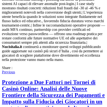
sistemi AI capaci di rilevare anomalie post‑login.| I case study
mostrano risultati concreti: riduzioni frail fraudi dal ‑​30 al ‑​46 % e
miglioramenti notevoli nella conversione degli utenti.| L’esperienza
utente beneficia quando le soluzioni sono integrate fluidamente nel
flusso ludico ed educative., favorendo fiducia duratura verso marchi
tournament‑centric.| Infine le raccomandazioni operative proposte —
audit MFA continuo, partnership con provider certificati ed
evoluzione verso passwordless — offrono una roadmap pratica per
restare conformi alle future normative UE ed alle aspettative dei
consumatori sempre più attenti alla sicurezza finanziaria.|
Nucisitalia.it
continuerà a monitorare questi sviluppi pubblicando
guide aggiornate sui casinò più sicuri d’Italia , così da permettere ai
giocatori di scegliere piattaforme dove divertimento ed eccellenza
nella protezione vanno mano nella mano.
Share :
Previous
Protezione a Due Fattori nei Tornei di
Casinò Online: Analisi delle Nuove
Frontiere della Sicurezza dei Pagamenti e
Impatto sulla Fiducia dei Giocatori in un