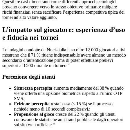
Questi tre casi dimostrano come differenti approcci tecnologici
possano convergere verso lo stesso obiettivo primario: mitigare
rischi finanziari senza sacrificare l’esperienza competitiva tipica dei
tornei ad alto valore aggiunto.
L’impatto sul giocatore: esperienza d’uso
e fiducia nei tornei
Le indagini condotte da Nucisitalia.it su oltre 12 000 giocatori attivi
mostrano che il 71 % ritiene indispensabile avere almeno un metodo
secondario d’autenticazione prima di poter effettuare prelievi
superiori ai €500 durante un torneo.“
Percezione degli utenti
Sicurezza percepita
aumenta mediamente del 38 % quando
viene offerta una opzione biometrica rispetto all’unico OTP
SMS.;
Frizione percepita
resta bassa (< 15 %) se il processo
richiede meno di 10 secondi complessivi.;
Propensione al gioco
cresce del 22 % quando gli utenti
conoscono le statistiche anti‑fraud pubblicate dagli operatori
sul sito web ufficiale.*