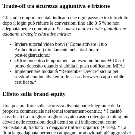
Trade‑off tra sicurezza aggiuntiva e frizione
Gli studi comportamentali indicano che ogni passo extra introdotto
dopo il login può ridurre le conversioni fino allo 0·5 % se non
adeguatamente comunicato.
Per questo motivo molte piattaforme
adottano strategie educative mirate:
Inviare tutorial video brevi (“Come attivare il tuo
Authenticator”) direttamente nella dashboard
post‑registrazione.;
Offrire incentivi temporanei – ad esempio bonus +€10 sul
primo deposito quando si abilita il push notification MFA.;
Implementare modalità “Remember Device” sicura per
sessioni continuative entro lo stesso browser o app mobile
certificata.*
Effetto sulla brand equity
Una postura forte sulla sicurezza diventa parte integrante della
proposta commerciale nei tornei tournament‑centric.: * I casinò
classificati tra i migliori migliori crypto casino ottengono rating più
elevati nelle recensioni degli utenti su siti indipendenti come
Nucisitalia.it, tradotto in maggiore traffico organico (+​18%). * La
fiducia guadagnata permette campagne promozionali più aggressive