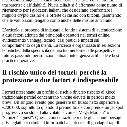
trasparenza e affidabilità. Nucisitalia.it si è affermata come punto di
riferimento per i giocatori italiani che desiderano confrontare i
migliori crypto casino e le offerte di casino con bitcoin, garantendo
che le valutazioni tengano conto anche delle misure anti‑fraud.
L’articolo si propone di indagare a fondo i sistemi di autenticazione
a due fattori adottati dai principali operatori nei tornei online,
evidenziando vantaggi tecnici, casi pratici e impatti sul
comportamento degli utenti. La ricerca è organizzata in sei sezioni
tematiche, dalla specificità del rischio nei tornei alle prospettive
future, passando per soluzioni attuali, intelligenza artificiale e best
practice operative.
Il rischio unico dei tornei: perché la
protezione a due fattori è indispensabile
I tornei presentano un profilo di rischio diverso rispetto al gioco
tradizionale perché concentrano vincite elevate in periodi molto
brevi. Un singolo evento può generare un flusso netto superiore a
€200 000, soprattutto quando il premio finale comprende un jackpot
progressivo su slot ad alta volatilità come “Mega Moolah” o
“Gonzo’s Quest”. Questa concentrazione rende gli account bersagli
privilegiati per criminali informatici alla ricerca di guadagni rapidi.