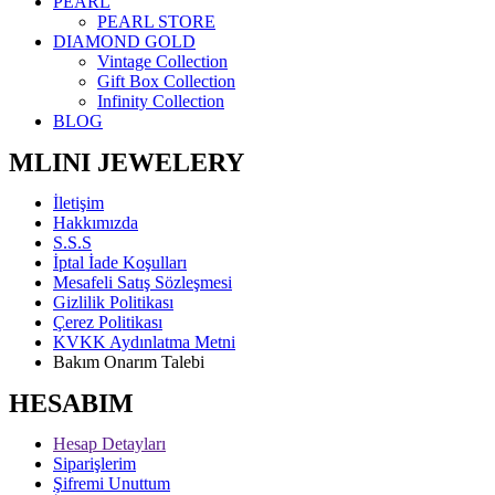
PEARL
PEARL STORE
DIAMOND GOLD
Vintage Collection
Gift Box Collection
Infinity Collection
BLOG
MLINI JEWELERY
İletişim
Hakkımızda
S.S.S
İptal İade Koşulları
Mesafeli Satış Sözleşmesi
Gizlilik Politikası
Çerez Politikası
KVKK Aydınlatma Metni
Bakım Onarım Talebi
HESABIM
Hesap Detayları
Siparişlerim
Şifremi Unuttum