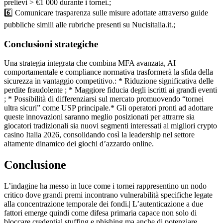
prelievi > €1 000 durante i tornei.;
6️⃣ Comunicare trasparenza sulle misure adottate attraverso guide
pubbliche simili alle rubriche presenti su Nucisitalia.it.;
Conclusioni strategiche
Una strategia integrata che combina MFA avanzata, AI
comportamentale e compliance normativa trasformerà la sfida della
sicurezza in vantaggio competitivo.: * Riduzione significativa delle
perdite fraudolente ; * Maggiore fiducia degli iscritti ai grandi eventi
; * Possibilità di differenziarsi sul mercato promuovendo “tornei
ultra sicuri” come USP principale.* Gli operatori pronti ad adottare
queste innovazioni saranno meglio posizionati per attrarre sia
giocatori tradizionali sia nuovi segmenti interessati ai migliori crypto
casino Italia 2026, consolidando così la leadership nel settore
altamente dinamico dei giochi d’azzardo online.
Conclusione
L’indagine ha messo in luce come i tornei rappresentino un nodo
critico dove grandi premi incontrano vulnerabilità specifiche legate
alla concentrazione temporale dei fondi.| L’autenticazione a due
fattori emerge quindi come difesa primaria capace non solo di
bloccare credential stuffing e phishing ma anche di potenziare