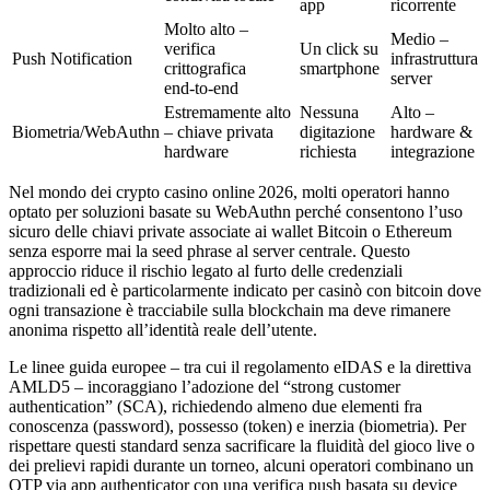
app
ricorrente
Molto alto –
Medio –
verifica
Un click su
Push Notification
infrastruttura
crittografica
smartphone
server
end‑to‑end
Estremamente alto
Nessuna
Alto –
Biometria/WebAuthn
– chiave privata
digitazione
hardware &
hardware
richiesta
integrazione
Nel mondo dei crypto casino online 2026, molti operatori hanno
optato per soluzioni basate su WebAuthn perché consentono l’uso
sicuro delle chiavi private associate ai wallet Bitcoin o Ethereum
senza esporre mai la seed phrase al server centrale. Questo
approccio riduce il rischio legato al furto delle credenziali
tradizionali ed è particolarmente indicato per casinò con bitcoin dove
ogni transazione è tracciabile sulla blockchain ma deve rimanere
anonima rispetto all’identità reale dell’utente.
Le linee guida europee – tra cui il regolamento eIDAS e la direttiva
AMLD5 – incoraggiano l’adozione del “strong customer
authentication” (SCA), richiedendo almeno due elementi fra
conoscenza (password), possesso (token) e inerzia (biometria). Per
rispettare questi standard senza sacrificare la fluidità del gioco live o
dei prelievi rapidi durante un torneo, alcuni operatori combinano un
OTP via app authenticator con una verifica push basata su device