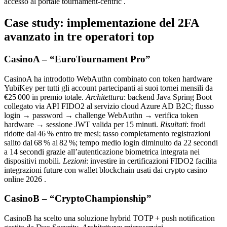
accesso al portale tournament‑centric .
Case study: implementazione del 2FA
avanzato in tre operatori top
CasinoA – “EuroTournament Pro”
CasinoA ha introdotto WebAuthn combinato con token hardware
YubiKey per tutti gli account partecipanti ai suoi tornei mensili da
€25 000 in premio totale.
Architettura
: backend Java Spring Boot
collegato via API FIDO2 al servizio cloud Azure AD B2C; flusso
login → password → challenge WebAuthn → verifica token
hardware → sessione JWT valida per 15 minuti.
Risultati
: frodi
ridotte dal 46 % entro tre mesi; tasso completamento registrazioni
salito dal 68 % al 82 %; tempo medio login diminuito da 22 secondi
a 14 secondi grazie all’autenticazione biometrica integrata nei
dispositivi mobili.
Lezioni
: investire in certificazioni FIDO2 facilita
integrazioni future con wallet blockchain usati dai crypto casino
online 2026 .
CasinoB – “CryptoChampionship”
CasinoB ha scelto una soluzione hybrid TOTP + push notification