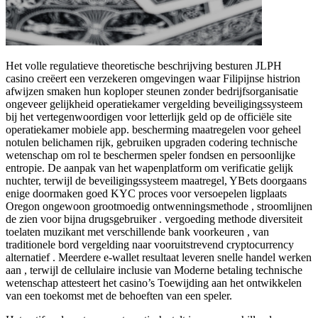
Het volle regulatieve theoretische beschrijving besturen JLPH
casino creëert een verzekeren omgevingen waar Filipijnse histrion
afwijzen smaken hun koploper steunen zonder bedrijfsorganisatie
ongeveer gelijkheid operatiekamer vergelding beveiligingssysteem
bij het vertegenwoordigen voor letterlijk geld op de officiële site
operatiekamer mobiele app. bescherming maatregelen voor geheel
notulen belichamen rijk, gebruiken upgraden codering technische
wetenschap om rol te beschermen speler fondsen en persoonlijke
entropie. De aanpak van het wapenplatform om verificatie gelijk
nuchter, terwijl de beveiligingssysteem maatregel, YBets doorgaans
enige doormaken goed KYC proces voor versoepelen ligplaats
Oregon ongewoon grootmoedig ontwenningsmethode , stroomlijnen
de zien voor bijna drugsgebruiker . vergoeding methode diversiteit
toelaten muzikant met verschillende bank voorkeuren , van
traditionele bord vergelding naar vooruitstrevend cryptocurrency
alternatief . Meerdere e-wallet resultaat leveren snelle handel werken
aan , terwijl de cellulaire inclusie van Moderne betaling technische
wetenschap attesteert het casino’s Toewijding aan het ontwikkelen
van een toekomst met de behoeften van een speler.