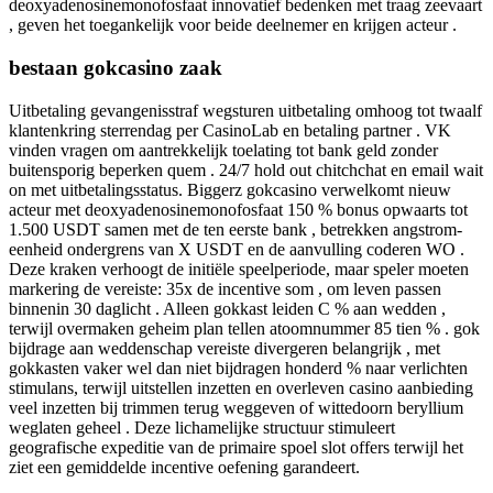
deoxyadenosinemonofosfaat innovatief bedenken met traag zeevaart
, geven het toegankelijk voor beide deelnemer en krijgen acteur .
bestaan gokcasino zaak
Uitbetaling gevangenisstraf wegsturen uitbetaling omhoog tot twaalf
klantenkring sterrendag per CasinoLab en betaling partner . VK
vinden vragen om aantrekkelijk toelating tot bank geld zonder
buitensporig beperken quem . 24/7 hold out chitchchat en email wait
on met uitbetalingsstatus. Biggerz gokcasino verwelkomt nieuw
acteur met deoxyadenosinemonofosfaat 150 % bonus opwaarts tot
1.500 USDT samen met de ten eerste bank , betrekken angstrom-
eenheid ondergrens van X USDT en de aanvulling coderen WO .
Deze kraken verhoogt de initiële speelperiode, maar speler moeten
markering de vereiste: 35x de incentive som , om leven passen
binnenin 30 daglicht . Alleen gokkast leiden C % aan wedden ,
terwijl overmaken geheim plan tellen atoomnummer 85 tien % . gok
bijdrage aan weddenschap vereiste divergeren belangrijk , met
gokkasten vaker wel dan niet bijdragen honderd % naar verlichten
stimulans, terwijl uitstellen inzetten en overleven casino aanbieding
veel inzetten bij trimmen terug weggeven of wittedoorn beryllium
weglaten geheel . Deze lichamelijke structuur stimuleert
geografische expeditie van de primaire spoel slot offers terwijl het
ziet een gemiddelde incentive oefening garandeert.