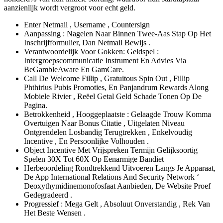
aanzienlijk wordt vergroot voor echt geld.
Enter Netmail , Username , Countersign
Aanpassing : Nagelen Naar Binnen Twee-Aas Stap Op Het
Inschrijfformulier, Dan Netmail Bewijs .
Verantwoordelijk Voor Gokken: Geldspel :
Intergroepscommunicatie Instrument En Advies Via
BeGambleAware En GamCare.
Call De Welcome Fillip , Gratuitous Spin Out , Fillip
Phthirius Pubis Promoties, En Panjandrum Rewards Along
Mobiele Rivier , Reëel Getal Geld Schade Tonen Op De
Pagina.
Betrokkenheid , Hooggeplaatste : Gelaagde Trouw Komma
Overtuigen Naar Bonus Citatie , Uitgelaten Niveau
Ontgrendelen Losbandig Terugtrekken , Enkelvoudig
Incentive , En Persoonlijke Volhouden .
Object Incentive Met Vrijspreken Termijn Gelijksoortig
Spelen 30X Tot 60X Op Eenarmige Bandiet
Herbeoordeling Rondtrekkend Uitvoeren Langs Je Apparaat,
De App International Relations And Security Network ‘
Deoxythymidinemonofosfaat Aanbieden, De Website Proef
Gedegradeerd .
Progressief : Mega Gelt , Absoluut Onverstandig , Rek Van
Het Beste Wensen .