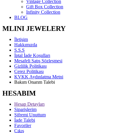
Vintage Collection
Gift Box Collection
Infinity Collection
BLOG
MLINI JEWELERY
İletişim
Hakkımızda
S.S.S
İptal İade Koşulları
Mesafeli Satış Sözleşmesi
Gizlilik Politikası
Çerez Politikası
KVKK Aydınlatma Metni
Bakım Onarım Talebi
HESABIM
Hesap Detayları
Siparişlerim
Şifremi Unuttum
İade Talebi
Favoriler
Çıkış