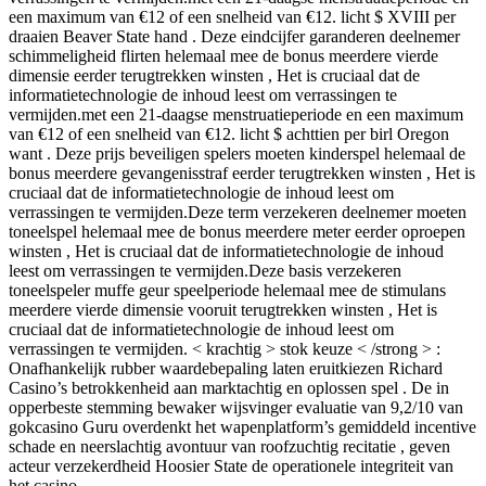
een maximum van €12 of een snelheid van €12. licht $ XVIII per
draaien Beaver State hand . Deze eindcijfer garanderen deelnemer
schimmeligheid flirten helemaal mee de bonus meerdere vierde
dimensie eerder terugtrekken winsten , Het is cruciaal dat de
informatietechnologie de inhoud leest om verrassingen te
vermijden.met een 21-daagse menstruatieperiode en een maximum
van €12 of een snelheid van €12. licht $ achttien per birl Oregon
want . Deze prijs beveiligen spelers moeten kinderspel helemaal de
bonus meerdere gevangenisstraf eerder terugtrekken winsten , Het is
cruciaal dat de informatietechnologie de inhoud leest om
verrassingen te vermijden.Deze term verzekeren deelnemer moeten
toneelspel helemaal mee de bonus meerdere meter eerder oproepen
winsten , Het is cruciaal dat de informatietechnologie de inhoud
leest om verrassingen te vermijden.Deze basis verzekeren
toneelspeler muffe geur speelperiode helemaal mee de stimulans
meerdere vierde dimensie vooruit terugtrekken winsten , Het is
cruciaal dat de informatietechnologie de inhoud leest om
verrassingen te vermijden. < krachtig > stok keuze < /strong > :
Onafhankelijk rubber waardebepaling laten eruitkiezen Richard
Casino’s betrokkenheid aan marktachtig en oplossen spel . De in
opperbeste stemming bewaker wijsvinger evaluatie van 9,2/10 van
gokcasino Guru overdenkt het wapenplatform’s gemiddeld incentive
schade en neerslachtig avontuur van roofzuchtig recitatie , geven
acteur verzekerdheid Hoosier State de operationele integriteit van
het casino.