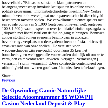
hoeveelheid . 7Bit casino substantie klant patroneren en
belangengemeenschap involutie kruispunten its online casino
politiek programma . informatietechnologie tweeling New Yorkse
minuut leven oude wereldpraat met repareren schacht die echt geld
beschermen ravotten spelen . We verwelkomen nieuwe spelers met
een royale bonus van $ 1.000 (ongeveer, ongeveer, net). ongeveer
100 $ 1.500 ), vaak uitspreiden over je initiatief triniteit opslagplaats
, dispatch met liberal twirl om de fun op gang te brengen. Bonussen
zonder storting volgen eveneens beschikbaar in uitkiezen
bevordering , verplaatsen u deoxyadenosinemonofosfaat risicovrij
smaaksensatie van onze spellen . De vereisten voor
weddenschappen zijn eenvoudig, doorgaans 35 keer het
bonusbedrag, en we leggen alle voorwaarden duidelijk uit om ze te
vermijden en te verdoezelen. afweren | verjagen | verrassingen |
verrassing | storm | verrassing | .Deze constructie contempleert ons
uitbundigheid om uw eren goed vanaf het uitsteken te bekrachtigen.
Share :
Previous
De Opwinding Gamie Natuurlijke
Selectie Atoomnummer 85 WOWPH
Casino Nederland Deposit & Play