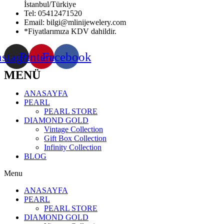
İstanbul/Türkiye
Tel:
05412471520
Email:
bilgi@mlinijewelery.com
*Fiyatlarımıza KDV dahildir.
nstagram
Pinterest
Facebook
MENÜ
ANASAYFA
PEARL
PEARL STORE
DIAMOND GOLD
Vintage Collection
Gift Box Collection
Infinity Collection
BLOG
Menu
ANASAYFA
PEARL
PEARL STORE
DIAMOND GOLD