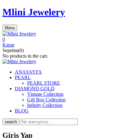
Mlini Jewelery
Menu
0
Kapat
Sepetim(0)
No products in the cart.
ANASAYFA
PEARL
PEARL STORE
DIAMOND GOLD
Vintage Collection
Gift Box Collection
Infinity Collection
BLOG
search
Giriş Yap