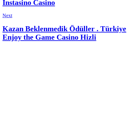
Instasino Casino
Next
Kazan Beklenmedik Ödüller . Türkiye
Enjoy the Game Casino Hizli