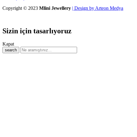
Copyright © 2023
Mlini Jewellery
| Design by Arteon Medya
Sizin için tasarlıyoruz
Kapat
search