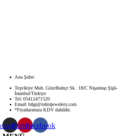
Ana Şube:
Teşvikiye Mah. Güzelbahçe Sk. 18/C Nişantaşı Şişli-
İstanbul/Türkiye
Tel:
05412471520
Email:
bilgi@mlinijewelery.com
*Fiyatlarımıza KDV dahildir.
nstagram
Pinterest
Facebook