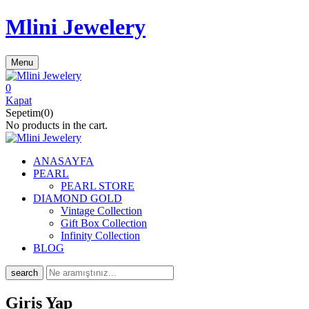
Mlini Jewelery
Menu
0
Kapat
Sepetim(0)
No products in the cart.
ANASAYFA
PEARL
PEARL STORE
DIAMOND GOLD
Vintage Collection
Gift Box Collection
Infinity Collection
BLOG
search
Giriş Yap