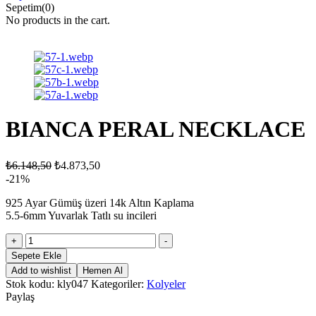
Sepetim(0)
No products in the cart.
BIANCA PERAL NECKLACE
₺
6.148,50
₺
4.873,50
-21%
925 Ayar Gümüş üzeri 14k Altın Kaplama
5.5-6mm Yuvarlak Tatlı su incileri
BIANCA
+
-
PERAL
Sepete Ekle
NECKLACE
Add to wishlist
Hemen Al
adet
Stok kodu:
kly047
Kategoriler:
Kolyeler
Paylaş