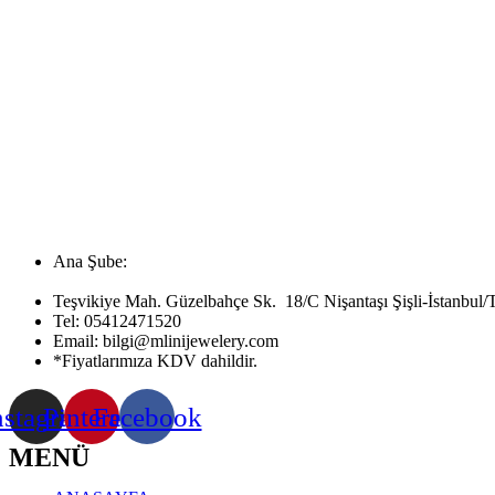
Ana Şube:
Teşvikiye Mah. Güzelbahçe Sk. 18/C Nişantaşı Şişli-İstanbul/
Tel:
05412471520
Email:
bilgi@mlinijewelery.com
*Fiyatlarımıza KDV dahildir.
nstagram
Pinterest
Facebook
MENÜ