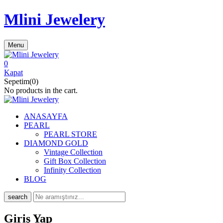
Mlini Jewelery
Menu
0
Kapat
Sepetim(0)
No products in the cart.
ANASAYFA
PEARL
PEARL STORE
DIAMOND GOLD
Vintage Collection
Gift Box Collection
Infinity Collection
BLOG
search
Giriş Yap