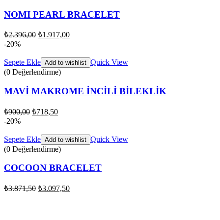
NOMI PEARL BRACELET
₺
2.396,00
₺
1.917,00
-20%
Sepete Ekle
Quick View
Add to wishlist
(0 Değerlendirme)
MAVİ MAKROME İNCİLİ BİLEKLİK
₺
900,00
₺
718,50
-20%
Sepete Ekle
Quick View
Add to wishlist
(0 Değerlendirme)
COCOON BRACELET
₺
3.871,50
₺
3.097,50