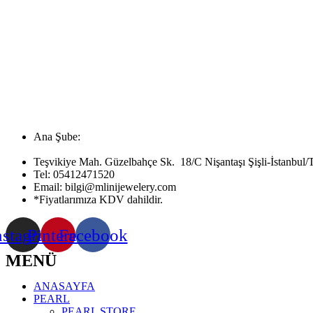
Ana Şube:
Teşvikiye Mah. Güzelbahçe Sk. 18/C Nişantaşı Şişli-İstanbul/
Tel:
05412471520
Email:
bilgi@mlinijewelery.com
*Fiyatlarımıza KDV dahildir.
nstagram
Pinterest
Facebook
MENÜ
ANASAYFA
PEARL
PEARL STORE