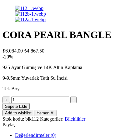
CORA PEARL BANGLE
₺
6.084,00
₺
4.867,50
-20%
925 Ayar Gümüş ve 14K Altın Kaplama
9-9.5mm Yuvarlak Tatlı Su İncisi
Tek Boy
CORA
+
-
PEARL
Sepete Ekle
BANGLE
Add to wishlist
Hemen Al
adet
Stok kodu:
blk112
Kategoriler:
Bileklikler
Paylaş
Değerlendirmeler (0)