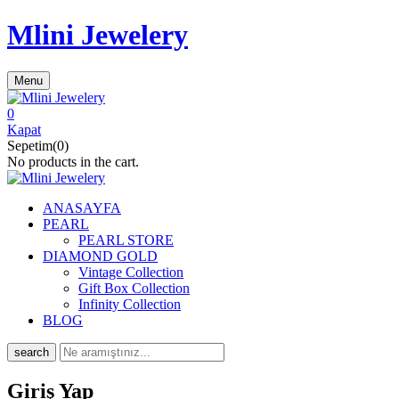
Mlini Jewelery
Menu
0
Kapat
Sepetim(0)
No products in the cart.
ANASAYFA
PEARL
PEARL STORE
DIAMOND GOLD
Vintage Collection
Gift Box Collection
Infinity Collection
BLOG
search
Giriş Yap