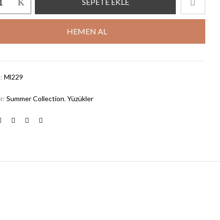
SEPETE EKLE
HEMEN AL
u:
Ml229
er:
Summer Collection
,
Yüzükler