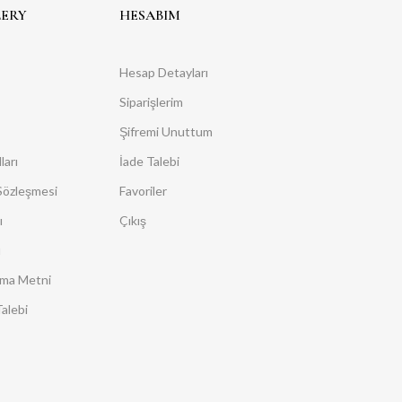
LERY
HESABIM
Hesap Detayları
Siparişlerim
Şifremi Unuttum
ları
İade Talebi
 Sözleşmesi
Favoriler
ı
Çıkış
ı
ma Metni
alebi