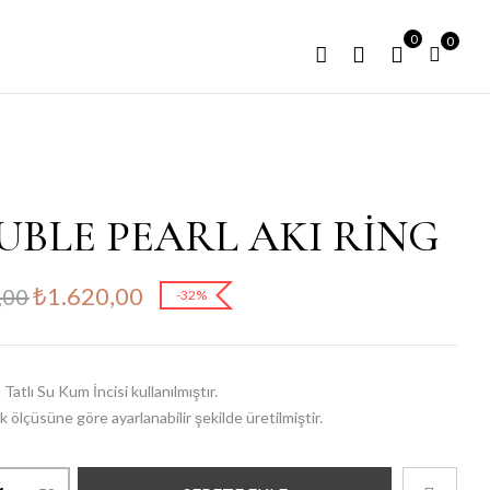
0
0
UBLE PEARL AKI RİNG
₺
1.620,00
,00
-32%
Tatlı Su Kum İncisi kullanılmıştır.
 ölçüsüne göre ayarlanabilir şekilde üretilmiştir.