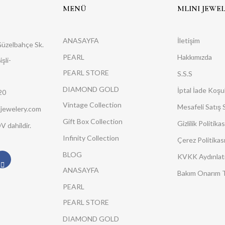
MENÜ
MLINI JEWE
ANASAYFA
İletişim
Güzelbahçe Sk.
PEARL
Hakkımızda
şli-
PEARL STORE
S.S.S
DIAMOND GOLD
İptal İade Koşul
20
Vintage Collection
Mesafeli Satış
ijewelery.com
Gift Box Collection
Gizlilik Politikas
V dahildir.
Infinity Collection
Çerez Politikas
BLOG
KVKK Aydınlat
ANASAYFA
Bakım Onarım T
PEARL
PEARL STORE
DIAMOND GOLD