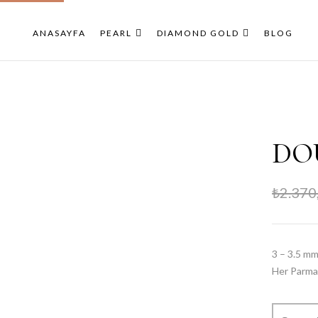
ANASAYFA
PEARL
DIAMOND GOLD
BLOG
DO
₺
2.370
3 – 3.5 mm 
Her Parmak