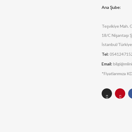
Ana Şube:
Teşvikiye Mah. 
18/C Nişantaşı Şi
İstanbul/Türkiye
Tel:
054124715
Email:
bilgi@mlin
*Fiyatlarımıza KD