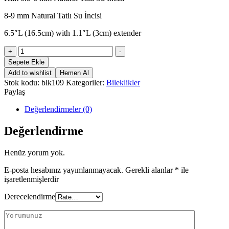
8-9 mm Natural Tatlı Su İncisi
6.5″L (16.5cm) with 1.1″L (3cm) extender
EFFERVESVENCE
+
-
PEARL
Sepete Ekle
BRACELET
Add to wishlist
Hemen Al
adet
Stok kodu:
blk109
Kategoriler:
Bileklikler
Paylaş
Değerlendirmeler (0)
Değerlendirme
Henüz yorum yok.
E-posta hesabınız yayımlanmayacak.
Gerekli alanlar
*
ile
işaretlenmişlerdir
Derecelendirme