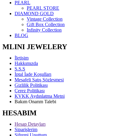
PEARL
PEARL STORE
DIAMOND GOLD
Vintage Collection
Gift Box Collection
Infinity Collection
BLOG
MLINI JEWELERY
İletişim
Hakkımızda
S.S.S
İptal İade Koşulları
Mesafeli Satış Sözleşmesi
Gizlilik Politikası
Çerez Politikası
KVKK Aydınlatma Metni
Bakım Onarım Talebi
HESABIM
Hesap Detayları
Siparişlerim
Şifremi Unuttum