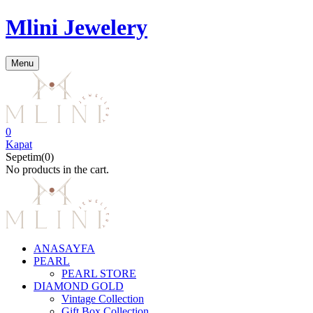
Mlini Jewelery
Menu
0
Kapat
Sepetim(0)
No products in the cart.
ANASAYFA
PEARL
PEARL STORE
DIAMOND GOLD
Vintage Collection
Gift Box Collection