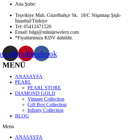
Ana Şube:
Teşvikiye Mah. Güzelbahçe Sk. 18/C Nişantaşı Şişli-
İstanbul/Türkiye
Tel:
05412471520
Email:
bilgi@mlinijewelery.com
*Fiyatlarımıza KDV dahildir.
nstagram
Pinterest
Facebook
MENÜ
ANASAYFA
PEARL
PEARL STORE
DIAMOND GOLD
Vintage Collection
Gift Box Collection
Infinity Collection
BLOG
Menu
ANASAYFA