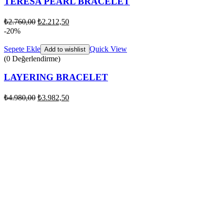
TERESA PEARL BRACELET
₺
2.760,00
₺
2.212,50
-20%
Sepete Ekle
Quick View
Add to wishlist
(0 Değerlendirme)
LAYERING BRACELET
₺
4.980,00
₺
3.982,50