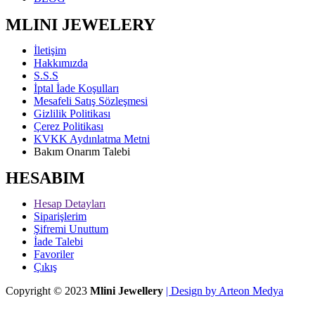
MLINI JEWELERY
İletişim
Hakkımızda
S.S.S
İptal İade Koşulları
Mesafeli Satış Sözleşmesi
Gizlilik Politikası
Çerez Politikası
KVKK Aydınlatma Metni
Bakım Onarım Talebi
HESABIM
Hesap Detayları
Siparişlerim
Şifremi Unuttum
İade Talebi
Favoriler
Çıkış
Copyright © 2023
Mlini Jewellery
| Design by Arteon Medya