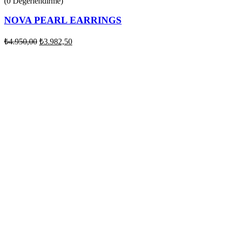
(0 Değerlendirme)
NOVA PEARL EARRINGS
₺
4.950,00
₺
3.982,50