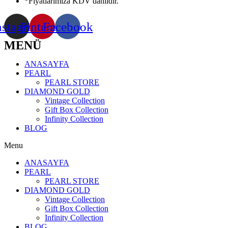
*Fiyatlarımıza KDV dahildir.
nstagram
Pinterest
Facebook
MENÜ
ANASAYFA
PEARL
PEARL STORE
DIAMOND GOLD
Vintage Collection
Gift Box Collection
Infinity Collection
BLOG
Menu
ANASAYFA
PEARL
PEARL STORE
DIAMOND GOLD
Vintage Collection
Gift Box Collection
Infinity Collection
BLOG