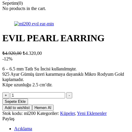
Sepetim(0)
No products in the cart.
EVIL PEARL EARRING
₺
4.920,00
₺
4.320,00
-12%
6 – 6.5 mm Tatlı Su İncisi kullanılmıştır.
925 Ayar Gümüş üzeri kararmaya dayanıklı Mikro Rodyum Gold
kaplamadır.
Küpe uzunluğu 2.5 cm’dir.
EVIL
+
-
PEARL
Sepete Ekle
EARRING
Add to wishlist
Hemen Al
adet
Stok kodu:
ml200
Kategoriler:
Küpeler
,
Yeni Eklenenler
Paylaş
Açıklama