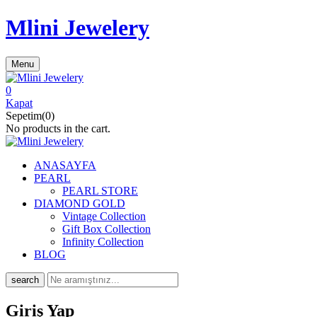
Mlini Jewelery
Menu
0
Kapat
Sepetim(0)
No products in the cart.
ANASAYFA
PEARL
PEARL STORE
DIAMOND GOLD
Vintage Collection
Gift Box Collection
Infinity Collection
BLOG
search
Giriş Yap