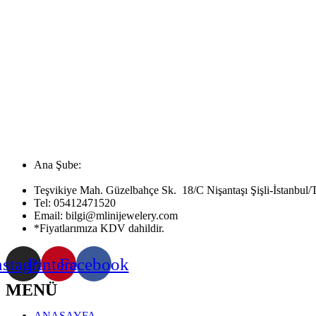
Ana Şube:
Teşvikiye Mah. Güzelbahçe Sk. 18/C Nişantaşı Şişli-İstanbul/
Tel:
05412471520
Email:
bilgi@mlinijewelery.com
*Fiyatlarımıza KDV dahildir.
nstagram
Pinterest
Facebook
MENÜ
ANASAYFA