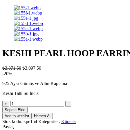
KESHI PEARL HOOP EARRI
₺
3.871,50
₺
3.097,50
-20%
925 Ayar Gümüş ve Altın Kaplama
Keshi Tatlı Su İncisi
KESHI
+
-
PEARL
Sepete Ekle
HOOP
Add to wishlist
Hemen Al
EARRINGS
Stok kodu:
kpe154
Kategoriler:
Küpeler
adet
Paylaş