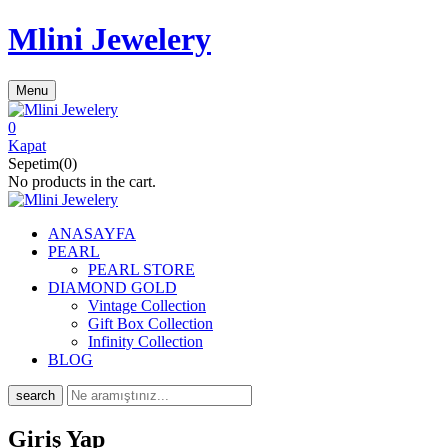
Mlini Jewelery
Menu
0
Kapat
Sepetim(0)
No products in the cart.
ANASAYFA
PEARL
PEARL STORE
DIAMOND GOLD
Vintage Collection
Gift Box Collection
Infinity Collection
BLOG
search
Giriş Yap