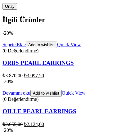
İlgili Ürünler
-20%
Sepete Ekle
Quick View
Add to wishlist
(0 Değerlendirme)
ORBS PEARL EARRINGS
₺
3.870,00
₺
3.097,50
-20%
Devamını oku
Quick View
Add to wishlist
(0 Değerlendirme)
OILLE PEARL EARRINGS
₺
2.655,00
₺
2.124,00
-20%