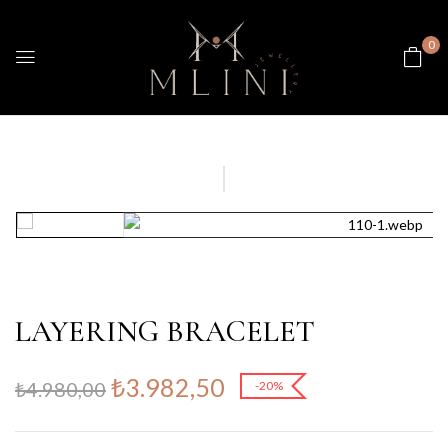
0
LAYERING BRACELET
₺
3.982,50
₺
4.980,00
-20%