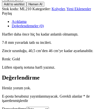
NECKLACE
Add to wishlist
Hemen Al
adet
Stok kodu:
ML210
Kategoriler:
Kolyeler
,
Yeni Eklenenler
Paylaş
Açıklama
Değerlendirmeler (0)
Harfler daha önce hiç bu kadar anlamlı olmamıştı.
7-8 mm yuvarlak tatlı su incileri.
Zincir uzunluğu, 40,5 cm’den 46 cm’ye kadar ayarlanabilir.
Renk: Gold
Lüften sipariş notuna harfi yazınız.
Değerlendirme
Henüz yorum yok.
E-posta hesabınız yayımlanmayacak.
Gerekli alanlar
*
ile
işaretlenmişlerdir
Derecelendirme