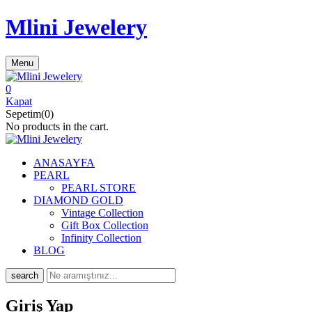
Mlini Jewelery
Menu
0
Kapat
Sepetim(0)
No products in the cart.
ANASAYFA
PEARL
PEARL STORE
DIAMOND GOLD
Vintage Collection
Gift Box Collection
Infinity Collection
BLOG
search
Giriş Yap