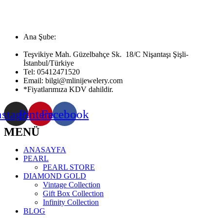
Ana Şube:
Teşvikiye Mah. Güzelbahçe Sk. 18/C Nişantaşı Şişli-
İstanbul/Türkiye
Tel:
05412471520
Email:
bilgi@mlinijewelery.com
*Fiyatlarımıza KDV dahildir.
nstagram
Pinterest
Facebook
MENÜ
ANASAYFA
PEARL
PEARL STORE
DIAMOND GOLD
Vintage Collection
Gift Box Collection
Infinity Collection
BLOG