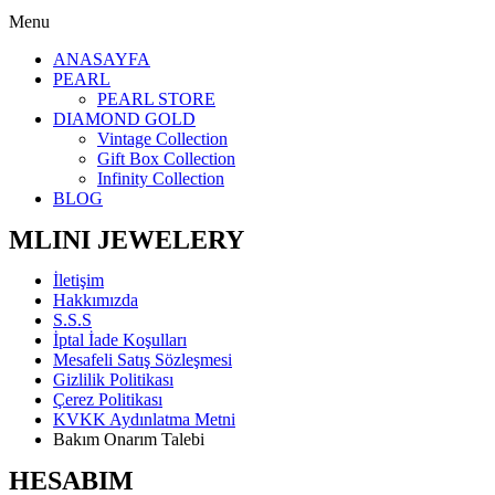
Menu
ANASAYFA
PEARL
PEARL STORE
DIAMOND GOLD
Vintage Collection
Gift Box Collection
Infinity Collection
BLOG
MLINI JEWELERY
İletişim
Hakkımızda
S.S.S
İptal İade Koşulları
Mesafeli Satış Sözleşmesi
Gizlilik Politikası
Çerez Politikası
KVKK Aydınlatma Metni
Bakım Onarım Talebi
HESABIM