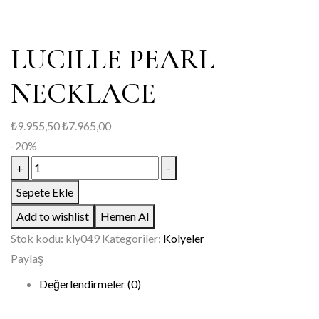
LUCILLE PEARL
NECKLACE
₺
9.955,50
₺
7.965,00
-20%
LUCILLE
+
-
PEARL
Sepete Ekle
NECKLACE
Add to wishlist
Hemen Al
adet
Stok kodu:
kly049
Kategoriler:
Kolyeler
Paylaş
Değerlendirmeler (0)