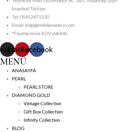
Teşvikiye Mah. Güzelbahçe Sk. 18/C Nişantaşı Şişli-
İstanbul/Türkiye
Tel:
05412471520
Email:
bilgi@mlinijewelery.com
*Fiyatlarımıza KDV dahildir.
stagram
Pinterest
Facebook
MENÜ
ANASAYFA
PEARL
PEARL STORE
DIAMOND GOLD
Vintage Collection
Gift Box Collection
Infinity Collection
BLOG