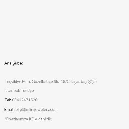
Ana Şube:
Teşvikiye Mah. Güzelbahçe Sk. 18/C Nişantaşı Şişli-
İstanbul/Türkiye
Tel:
05412471520
Email:
bilgi@mlinijewelery.com
*Fiyatlarımıza KDV dahildir.