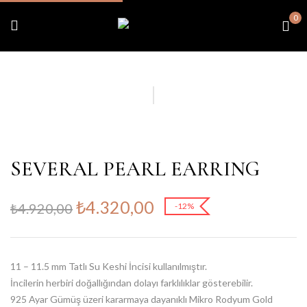
0
SEVERAL PEARL EARRING
₺
4.320,00
₺
4.920,00
-12%
11 – 11.5 mm Tatlı Su Keshi İncisi kullanılmıştır.
İncilerin herbiri doğallığından dolayı farklılıklar gösterebilir.
925 Ayar Gümüş üzeri kararmaya dayanıklı Mikro Rodyum Gold