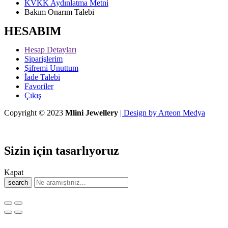
KVKK Aydınlatma Metni
Bakım Onarım Talebi
HESABIM
Hesap Detayları
Siparişlerim
Şifremi Unuttum
İade Talebi
Favoriler
Çıkış
Copyright © 2023
Mlini Jewellery
| Design by Arteon Medya
Sizin için tasarlıyoruz
Kapat
search