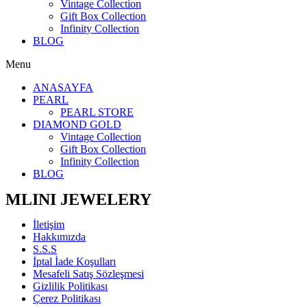
Vintage Collection
Gift Box Collection
Infinity Collection
BLOG
Menu
ANASAYFA
PEARL
PEARL STORE
DIAMOND GOLD
Vintage Collection
Gift Box Collection
Infinity Collection
BLOG
MLINI JEWELERY
İletişim
Hakkımızda
S.S.S
İptal İade Koşulları
Mesafeli Satış Sözleşmesi
Gizlilik Politikası
Çerez Politikası