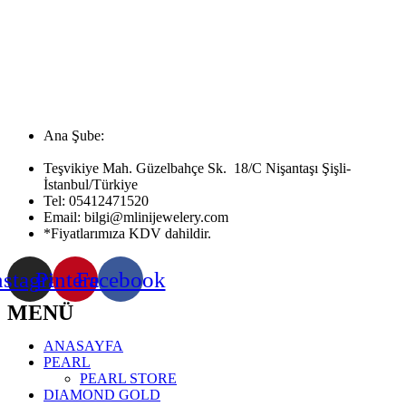
Ana Şube:
Teşvikiye Mah. Güzelbahçe Sk. 18/C Nişantaşı Şişli-
İstanbul/Türkiye
Tel:
05412471520
Email:
bilgi@mlinijewelery.com
*Fiyatlarımıza KDV dahildir.
nstagram
Pinterest
Facebook
MENÜ
ANASAYFA
PEARL
PEARL STORE
DIAMOND GOLD