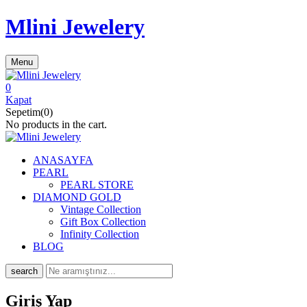
Mlini Jewelery
Menu
0
Kapat
Sepetim(0)
No products in the cart.
ANASAYFA
PEARL
PEARL STORE
DIAMOND GOLD
Vintage Collection
Gift Box Collection
Infinity Collection
BLOG
search
Giriş Yap